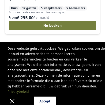
Huis
12 gasten
5 slaapkamers
5 badkamers
Er kunnen extra kosten van toepassing zijn
€ 295,00
From
Per nacht
Nu boeken
Deze website gebruikt cookies. We gebruiken cookies om de
inhoud en advertenties te personaliseren,
De Hoogmolen
socialemediafuncties te bieden en ons verkeer te
Hoogmolenweg 15, 3670 Oudsbergen, België
analyseren. We delen ook informatie over uw gebruik van
onze site met onze socialemedia-, advertentie- en
info@hoogmolen.be
analysepartners. Deze kunnen de informatie combineren
+3211901100
met andere informatie die u aan hen heeft verstrekt of die
zij hebben verzameld bij uw gebruik van hun diensten.
Privacybeleid
Privacybeleid
Accept