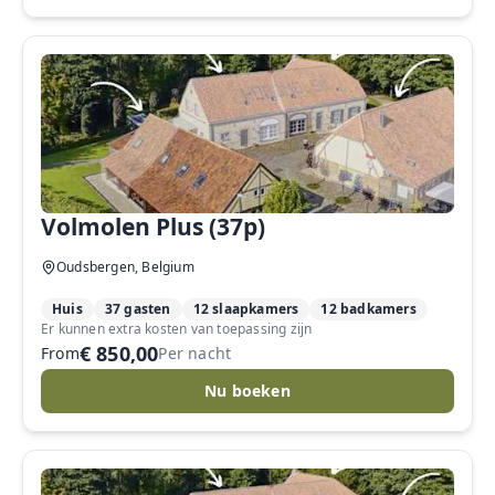
Volmolen Plus (37p)
Oudsbergen, Belgium
Huis
37 gasten
12 slaapkamers
12 badkamers
Er kunnen extra kosten van toepassing zijn
€ 850,00
From
Per nacht
Nu boeken