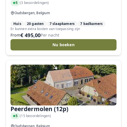
5
(
3 beoordelingen
)
Oudsbergen, Belgium
Huis
20 gasten
7 slaapkamers
7 badkamers
Er kunnen extra kosten van toepassing zijn
€ 495,00
From
Per nacht
Nu boeken
Peerdermolen (12p)
5
(
15 beoordelingen
)
Oudsbergen, Belgium