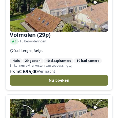
Volmolen (29p)
5
(
10 beoordelingen
)
Oudsbergen, Belgium
Huis
29 gasten
10 slaapkamers
10 badkamers
Er kunnen extra kosten van toepassing zijn
€ 695,00
From
Per nacht
Nu boeken