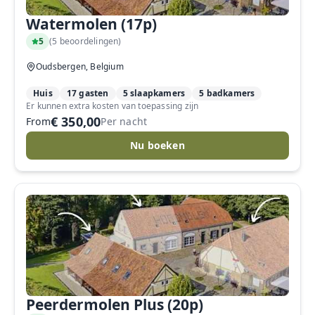
Watermolen (17p)
5
(
5 beoordelingen
)
Oudsbergen, Belgium
Huis
17 gasten
5 slaapkamers
5 badkamers
Er kunnen extra kosten van toepassing zijn
€ 350,00
From
Per nacht
Nu boeken
Peerdermolen Plus (20p)