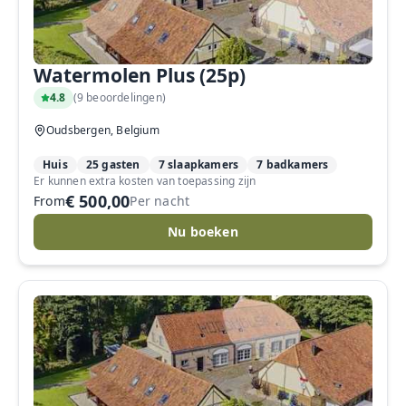
Watermolen Plus (25p)
4.8
(
9 beoordelingen
)
Oudsbergen, Belgium
Huis
25 gasten
7 slaapkamers
7 badkamers
Er kunnen extra kosten van toepassing zijn
€ 500,00
From
Per nacht
Nu boeken