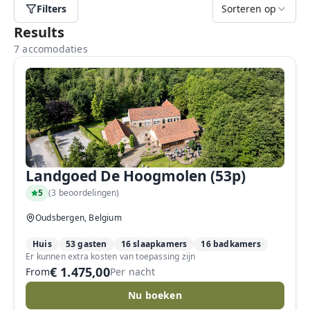
Filters
Sorteren op
Results
7 accomodaties
Landgoed De Hoogmolen (53p)
5
(
3 beoordelingen
)
Oudsbergen, Belgium
Huis
53 gasten
16 slaapkamers
16 badkamers
Er kunnen extra kosten van toepassing zijn
€ 1.475,00
From
Per nacht
Nu boeken