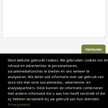
Versturen
Deze website gebruikt cookies. We gebruiken cookies om de
inhoud en advertenties te personaliseren,
De Hoogmolen
socialemediafuncties te bieden en ons verkeer te
Hoogmolenweg 15, 3670 Oudsbergen, België
analyseren. We delen ook informatie over uw gebruik van
onze site met onze socialemedia-, advertentie- en
info@hoogmolen.be
analysepartners. Deze kunnen de informatie combineren
+3211901100
met andere informatie die u aan hen heeft verstrekt of die
zij hebben verzameld bij uw gebruik van hun diensten.
Privacybeleid
Privacybeleid