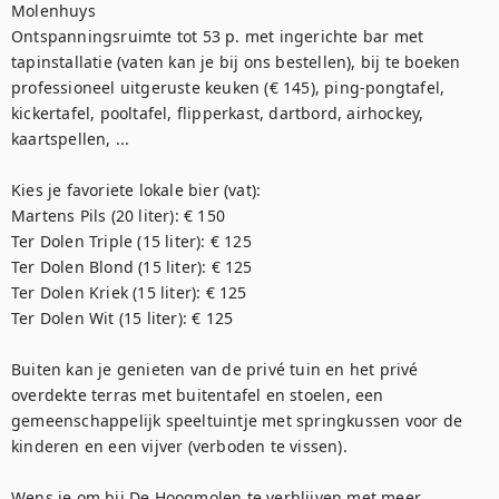
Molenhuys

Ontspanningsruimte tot 53 p. met ingerichte bar met 
tapinstallatie (vaten kan je bij ons bestellen), bij te boeken 
professioneel uitgeruste keuken (€ 145), ping-pongtafel, 
kickertafel, pooltafel, flipperkast, dartbord, airhockey, 
kaartspellen, ... 

Kies je favoriete lokale bier (vat):  

Martens Pils (20 liter): € 150

Ter Dolen Triple (15 liter): € 125

Ter Dolen Blond (15 liter): € 125

Ter Dolen Kriek (15 liter): € 125

Ter Dolen Wit (15 liter): € 125

Buiten kan je genieten van de privé tuin en het privé 
overdekte terras met buitentafel en stoelen, een 
gemeenschappelijk speeltuintje met springkussen voor de 
kinderen en een vijver (verboden te vissen). 

Wens je om bij De Hoogmolen te verblijven met meer 